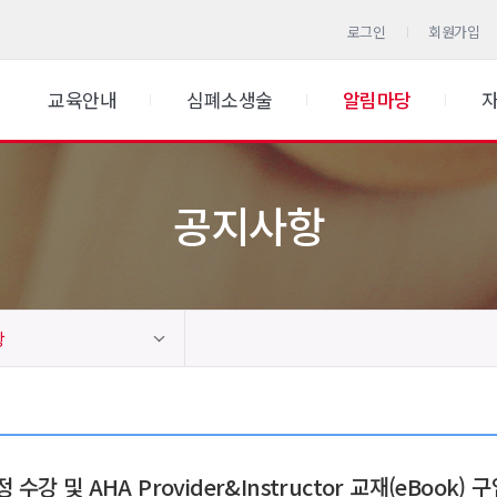
로그인
회원가입
교육안내
심폐소생술
알림마당
공지사항
항
과정 수강 및 AHA Provider&Instructor 교재(eBook) 