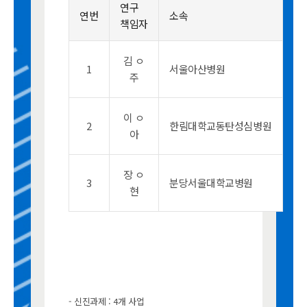
연구
연번
소속
책임자
김 ㅇ
1
서울아산병원
주
이 ㅇ
2
한림대학교동탄성심병원
아
장 ㅇ
3
분당서울대학교병원
현
- 신진과제 : 4개 사업