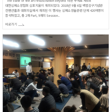
"The state of the art resuscitation beyond"라는 부제로 제6회
대한심폐소생협회 심포지움이 개최되었다. 2018년 9월 6일 백범김구기념관
컨벤션홀과 대회의실에서 개최된 이 행사는 심폐소생술관련 단체 420여명이
참석하였고, 총 2개 Part, 9개의 Session..
바로가기