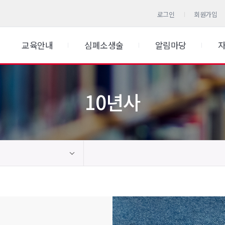
로그인
회원가입
교육안내
심폐소생술
알림마당
10년사