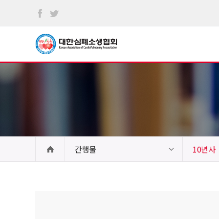
본문
바로가기
간행물
10년사