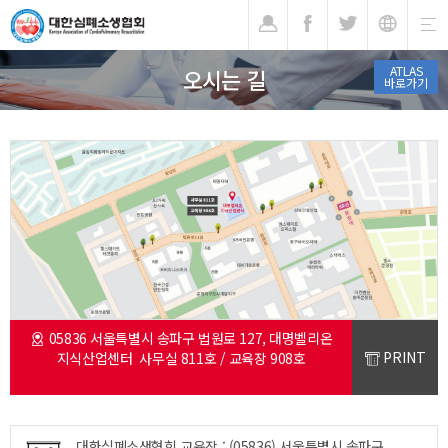
기
ATLAS
오시는 길
바로가기
05836 서울특별시 송파구 법원로 127, 대명벨리온
PRINT
지식산업센터 사무실 811호 / 교육장 908호
대한심폐소생협회 교육장 : (05836) 서울특별시 송파구