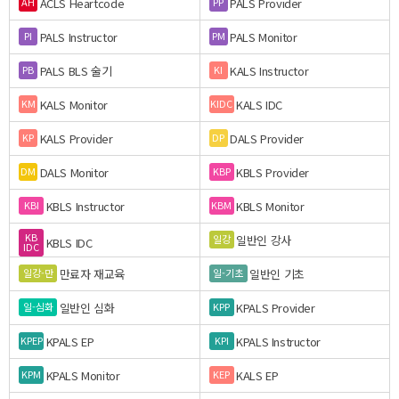
ACLS Heartcode
PALS Provider
AH
PP
PALS Instructor
PALS Monitor
PI
PM
PALS BLS 술기
KALS Instructor
PB
KI
KALS Monitor
KALS IDC
KM
KIDC
KALS Provider
DALS Provider
KP
DP
DALS Monitor
KBLS Provider
DM
KBP
KBLS Instructor
KBLS Monitor
KBI
KBM
KB
일반인 강사
일강
KBLS IDC
IDC
만료자 재교육
일반인 기초
일강-만
일-기초
일반인 심화
KPALS Provider
일-심화
KPP
KPALS EP
KPALS Instructor
KPEP
KPI
KPALS Monitor
KALS EP
KPM
KEP