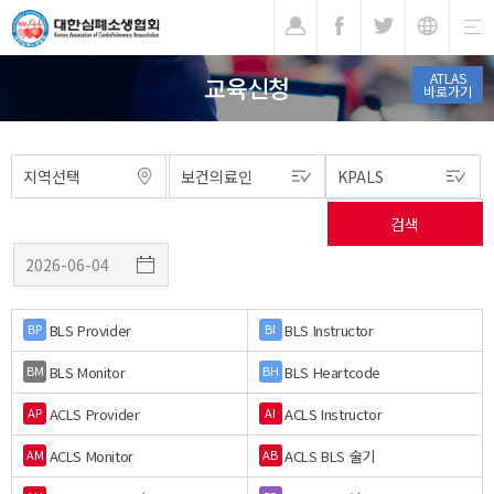
기
ATLAS
교육신청
바로가기
BLS Provider
BLS Instructor
BP
BI
BLS Monitor
BLS Heartcode
BM
BH
ACLS Provider
ACLS Instructor
AP
AI
ACLS Monitor
ACLS BLS 술기
AM
AB