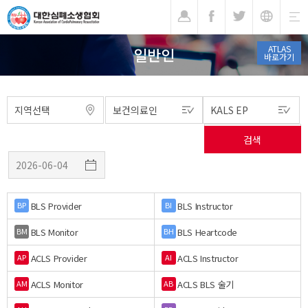
기
ATLAS
일반인
바로가기
BLS Provider
BLS Instructor
BP
BI
BLS Monitor
BLS Heartcode
BM
BH
ACLS Provider
ACLS Instructor
AP
AI
ACLS Monitor
ACLS BLS 술기
AM
AB