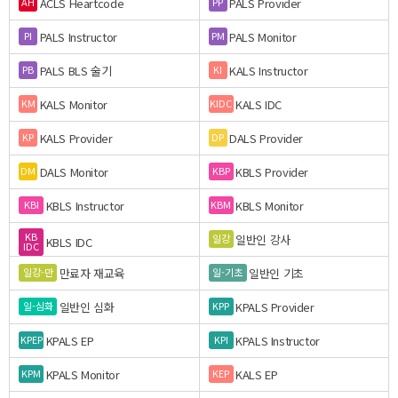
ACLS Heartcode
PALS Provider
AH
PP
PALS Instructor
PALS Monitor
PI
PM
PALS BLS 술기
KALS Instructor
PB
KI
KALS Monitor
KALS IDC
KM
KIDC
KALS Provider
DALS Provider
KP
DP
DALS Monitor
KBLS Provider
DM
KBP
KBLS Instructor
KBLS Monitor
KBI
KBM
KB
일반인 강사
일강
KBLS IDC
IDC
만료자 재교육
일반인 기초
일강-만
일-기초
일반인 심화
KPALS Provider
일-심화
KPP
KPALS EP
KPALS Instructor
KPEP
KPI
KPALS Monitor
KALS EP
KPM
KEP