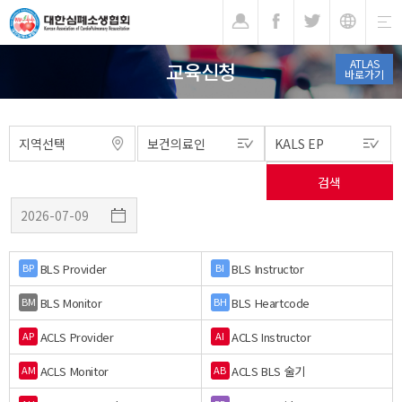
기
ATLAS
교육신청
바로가기
BLS Provider
BLS Instructor
BP
BI
BLS Monitor
BLS Heartcode
BM
BH
ACLS Provider
ACLS Instructor
AP
AI
ACLS Monitor
ACLS BLS 술기
AM
AB