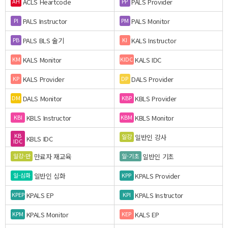
ACLS Heartcode
PALS Provider
AH
PP
PALS Instructor
PALS Monitor
PI
PM
PALS BLS 술기
KALS Instructor
PB
KI
KALS Monitor
KALS IDC
KM
KIDC
KALS Provider
DALS Provider
KP
DP
DALS Monitor
KBLS Provider
DM
KBP
KBLS Instructor
KBLS Monitor
KBI
KBM
KB
일반인 강사
일강
KBLS IDC
IDC
만료자 재교육
일반인 기초
일강-만
일-기초
일반인 심화
KPALS Provider
일-심화
KPP
KPALS EP
KPALS Instructor
KPEP
KPI
KPALS Monitor
KALS EP
KPM
KEP