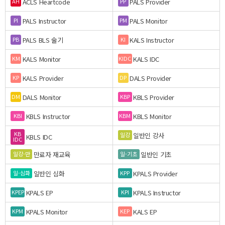
ACLS Heartcode
PALS Provider
AH
PP
PALS Instructor
PALS Monitor
PI
PM
PALS BLS 술기
KALS Instructor
PB
KI
KALS Monitor
KALS IDC
KM
KIDC
KALS Provider
DALS Provider
KP
DP
DALS Monitor
KBLS Provider
DM
KBP
KBLS Instructor
KBLS Monitor
KBI
KBM
KB
일반인 강사
일강
KBLS IDC
IDC
만료자 재교육
일반인 기초
일강-만
일-기초
일반인 심화
KPALS Provider
일-심화
KPP
KPALS EP
KPALS Instructor
KPEP
KPI
KPALS Monitor
KALS EP
KPM
KEP