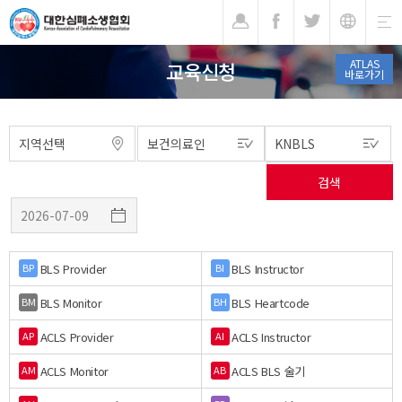
기
ATLAS
교육신청
바로가기
BLS Provider
BLS Instructor
BP
BI
BLS Monitor
BLS Heartcode
BM
BH
ACLS Provider
ACLS Instructor
AP
AI
ACLS Monitor
ACLS BLS 술기
AM
AB