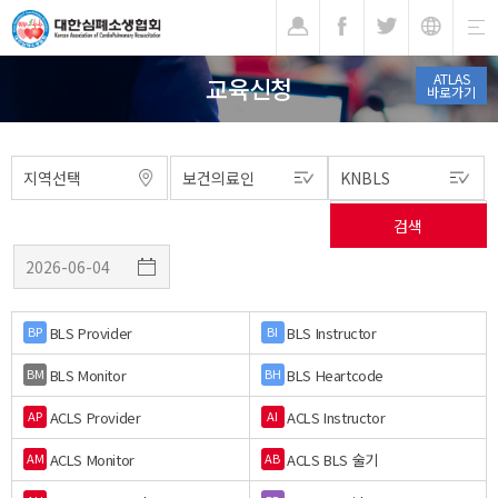
기
ATLAS
교육신청
바로가기
BLS Provider
BLS Instructor
BP
BI
BLS Monitor
BLS Heartcode
BM
BH
ACLS Provider
ACLS Instructor
AP
AI
ACLS Monitor
ACLS BLS 술기
AM
AB