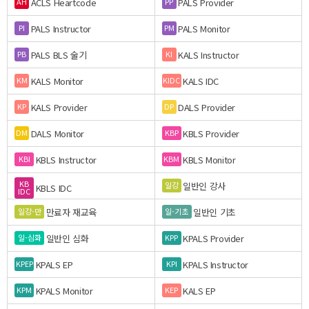
ACLS Heartcode
PALS Provider
AH
PP
PALS Instructor
PALS Monitor
PI
PM
PALS BLS 술기
KALS Instructor
PB
KI
KALS Monitor
KALS IDC
KM
KIDC
KALS Provider
DALS Provider
KP
DP
DALS Monitor
KBLS Provider
DM
KBP
KBLS Instructor
KBLS Monitor
KBI
KBM
KB
일반인 강사
일강
KBLS IDC
IDC
만료자 재교육
일반인 기초
일강-만
일-기초
일반인 심화
KPALS Provider
일-심화
KPP
KPALS EP
KPALS Instructor
KPEP
KPI
KPALS Monitor
KALS EP
KPM
KEP