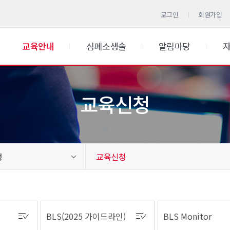
로그인
회원가입
교육안내
심폐소생술
알림마당
교육신청
청
교육신청