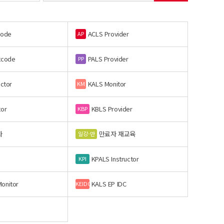
code
ACLS Provider
AP
tcode
PALS Provider
PP
uctor
KALS Monitor
KM
tor
KBLS Provider
KBP
사
만료자 재교육
일강-만
KPALS Instructor
KPI
onitor
KALS EP IDC
KEIDC