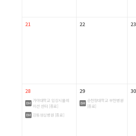
21
22
23
28
29
30
가야대학교 임상시뮬레
순천향대학교 부천병원
BM
BM
이션 센터 [종료]
[종료]
강동성심병원 [종료]
BM