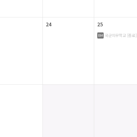
24
25
국군의무학교 [종료]
BM