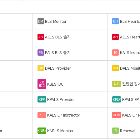
BLS Monitor
BLS Heart
BM
BH
ACLS BLS 술기
ACLS Hear
AB
AH
PALS BLS 술기
KALS Instr
PB
KI
DALS Provider
DALS Moni
DP
DM
KB
일반인 강
일강
KBLS IDC
IDC
KPALS Provider
KPALS EP
KPP
KPEP
KALS EP Instructor
KALS EP M
KEI
KEIM
or
KNBLS Monitor
Renewal
KNBM
R