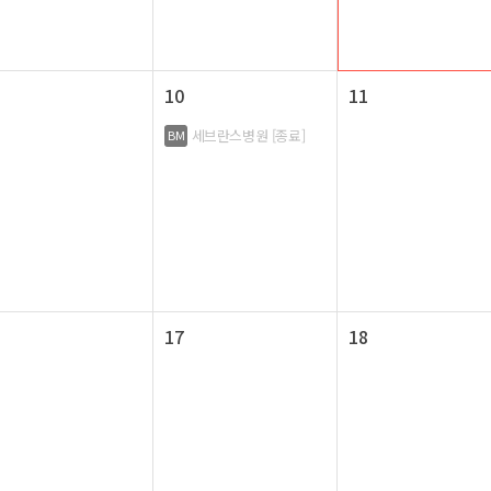
10
11
세브란스병원 [종료]
BM
17
18