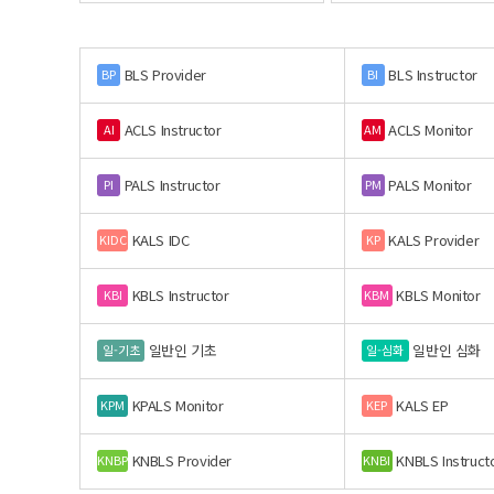
BLS Provider
BLS Instructor
BP
BI
ACLS Instructor
ACLS Monitor
AI
AM
PALS Instructor
PALS Monitor
PI
PM
KALS IDC
KALS Provider
KIDC
KP
KBLS Instructor
KBLS Monitor
KBI
KBM
일반인 기초
일반인 심화
일-기초
일-심화
KPALS Monitor
KALS EP
KPM
KEP
KNBLS Provider
KNBLS Instruct
KNBP
KNBI