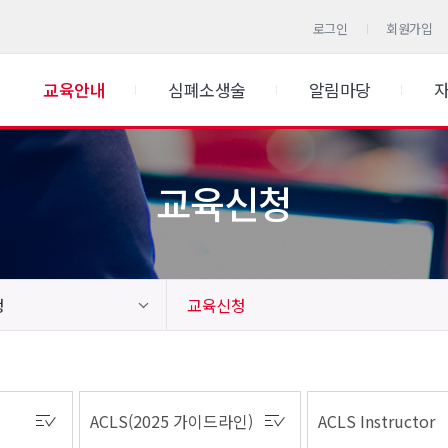
로그인
회원가입
교육안내
심폐소생술
알림마당
교육신청
청
교육신청