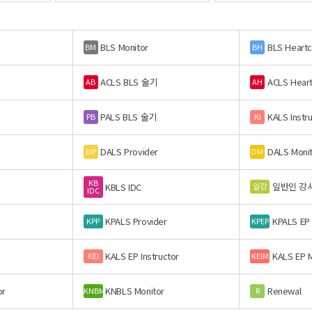
BLS Monitor
BLS Heart
BM
BH
ACLS BLS 술기
ACLS Hear
AB
AH
PALS BLS 술기
KALS Instr
PB
KI
DALS Provider
DALS Moni
DP
DM
KB
일반인 강
일강
KBLS IDC
IDC
KPALS Provider
KPALS EP
KPP
KPEP
KALS EP Instructor
KALS EP M
KEI
KEIM
or
KNBLS Monitor
Renewal
KNBM
R