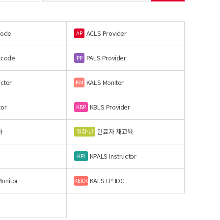
code
ACLS Provider
AP
tcode
PALS Provider
PP
uctor
KALS Monitor
KM
tor
KBLS Provider
KBP
사
만료자 재교육
일강-만
KPALS Instructor
KPI
onitor
KALS EP IDC
KEIDC