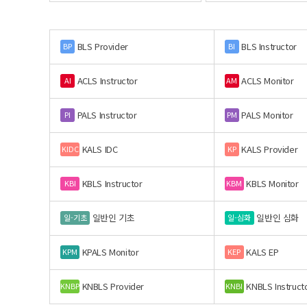
BLS Provider
BLS Instructor
BP
BI
ACLS Instructor
ACLS Monitor
AI
AM
PALS Instructor
PALS Monitor
PI
PM
KALS IDC
KALS Provider
KIDC
KP
KBLS Instructor
KBLS Monitor
KBI
KBM
일반인 기초
일반인 심화
일-기초
일-심화
KPALS Monitor
KALS EP
KPM
KEP
KNBLS Provider
KNBLS Instruct
KNBP
KNBI