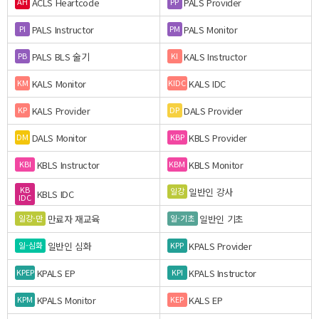
ACLS Heartcode
PALS Provider
AH
PP
PALS Instructor
PALS Monitor
PI
PM
PALS BLS 술기
KALS Instructor
PB
KI
KALS Monitor
KALS IDC
KM
KIDC
KALS Provider
DALS Provider
KP
DP
DALS Monitor
KBLS Provider
DM
KBP
KBLS Instructor
KBLS Monitor
KBI
KBM
KB
일반인 강사
일강
KBLS IDC
IDC
만료자 재교육
일반인 기초
일강-만
일-기초
일반인 심화
KPALS Provider
일-심화
KPP
KPALS EP
KPALS Instructor
KPEP
KPI
KPALS Monitor
KALS EP
KPM
KEP