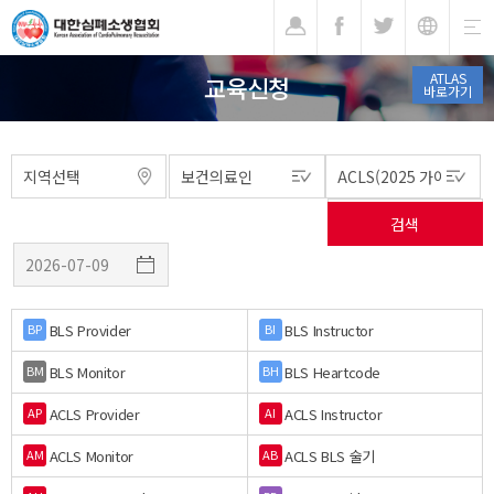
기
ATLAS
교육신청
바로가기
BLS Provider
BLS Instructor
BP
BI
BLS Monitor
BLS Heartcode
BM
BH
ACLS Provider
ACLS Instructor
AP
AI
ACLS Monitor
ACLS BLS 술기
AM
AB