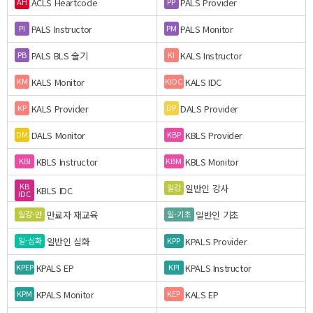
ACLS Heartcode
PALS Provider
AH
PP
PALS Instructor
PALS Monitor
PI
PM
PALS BLS 술기
KALS Instructor
PB
KI
KALS Monitor
KALS IDC
KM
KIDC
KALS Provider
DALS Provider
KP
DP
DALS Monitor
KBLS Provider
DM
KBP
KBLS Instructor
KBLS Monitor
KBI
KBM
KB
일반인 강사
일강
KBLS IDC
IDC
만료자 재교육
일반인 기초
일강-만
일-기초
일반인 심화
KPALS Provider
일-심화
KPP
KPALS EP
KPALS Instructor
KPEP
KPI
KPALS Monitor
KALS EP
KPM
KEP