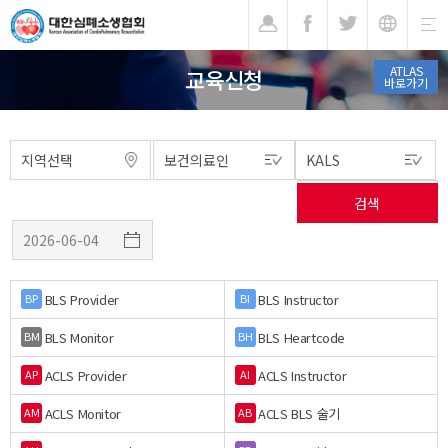
기
ATLAS
교육신청
바로가기
BLS Provider
BLS Instructor
BP
BI
BLS Monitor
BLS Heartcode
BM
BH
ACLS Provider
ACLS Instructor
AP
AI
ACLS Monitor
ACLS BLS 술기
AM
AB