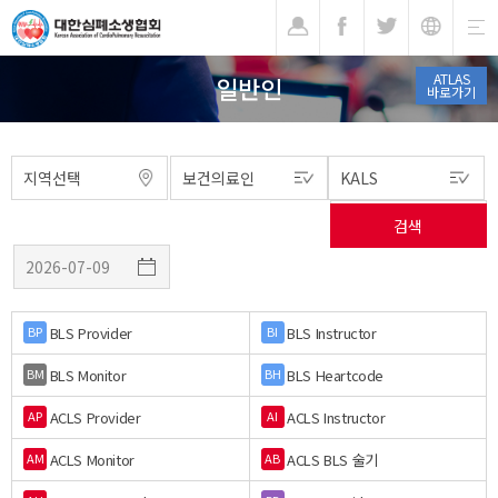
기
ATLAS
일반인
바로가기
BLS Provider
BLS Instructor
BP
BI
BLS Monitor
BLS Heartcode
BM
BH
ACLS Provider
ACLS Instructor
AP
AI
ACLS Monitor
ACLS BLS 술기
AM
AB