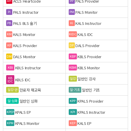
ACLS Heartcode
PALS Provider
AH
PP
PALS Instructor
PALS Monitor
PI
PM
PALS BLS 술기
KALS Instructor
PB
KI
KALS Monitor
KALS IDC
KM
KIDC
KALS Provider
DALS Provider
KP
DP
DALS Monitor
KBLS Provider
DM
KBP
KBLS Instructor
KBLS Monitor
KBI
KBM
KB
일반인 강사
일강
KBLS IDC
IDC
만료자 재교육
일반인 기초
일강-만
일-기초
일반인 심화
KPALS Provider
일-심화
KPP
KPALS EP
KPALS Instructor
KPEP
KPI
KPALS Monitor
KALS EP
KPM
KEP