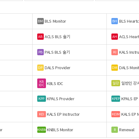
BLS Monitor
BLS Heart
BM
BH
ACLS BLS 술기
ACLS Hear
AB
AH
PALS BLS 술기
KALS Instr
PB
KI
DALS Provider
DALS Moni
DP
DM
KB
일반인 강
일강
KBLS IDC
IDC
KPALS Provider
KPALS EP
KPP
KPEP
KALS EP Instructor
KALS EP M
KEI
KEIM
or
KNBLS Monitor
Renewal
KNBM
R