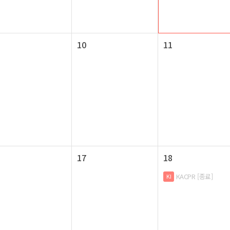
10
11
17
18
KACPR [종료]
KI