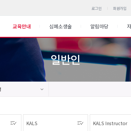
로그인
회원가입
교육안내
심폐소생술
알림마당
일반인
청