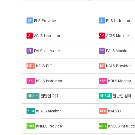
BLS Provider
BLS Instructor
BP
BI
ACLS Instructor
ACLS Monitor
AI
AM
PALS Instructor
PALS Monitor
PI
PM
KALS IDC
KALS Provider
KIDC
KP
KBLS Instructor
KBLS Monitor
KBI
KBM
일반인 기초
일반인 심화
일-기초
일-심화
KPALS Monitor
KALS EP
KPM
KEP
KNBLS Provider
KNBLS Instruct
KNBP
KNBI