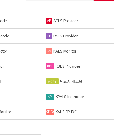
code
ACLS Provider
AP
tcode
PALS Provider
PP
uctor
KALS Monitor
KM
tor
KBLS Provider
KBP
사
만료자 재교육
일강-만
KPALS Instructor
KPI
onitor
KALS EP IDC
KEIDC