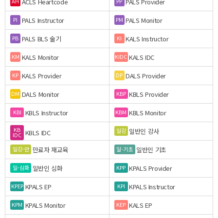
ACLS Heartcode
PALS Provider
AH
PP
PALS Instructor
PALS Monitor
PI
PM
PALS BLS 술기
KALS Instructor
PB
KI
KALS Monitor
KALS IDC
KM
KIDC
KALS Provider
DALS Provider
KP
DP
DALS Monitor
KBLS Provider
DM
KBP
KBLS Instructor
KBLS Monitor
KBI
KBM
KB
일반인 강사
일강
KBLS IDC
IDC
만료자 재교육
일반인 기초
일강-만
일-기초
일반인 심화
KPALS Provider
일-심화
KPP
KPALS EP
KPALS Instructor
KPEP
KPI
KPALS Monitor
KALS EP
KPM
KEP