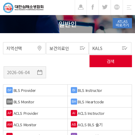
기
ATLAS
일반인
바로가기
BLS Provider
BLS Instructor
BP
BI
BLS Monitor
BLS Heartcode
BM
BH
ACLS Provider
ACLS Instructor
AP
AI
ACLS Monitor
ACLS BLS 술기
AM
AB