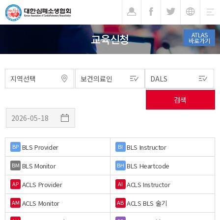
기
ATLAS
교육신청
바로가기
BLS Provider
BLS Instructor
BP
BI
BLS Monitor
BLS Heartcode
BM
BH
ACLS Provider
ACLS Instructor
AP
AI
ACLS Monitor
ACLS BLS 술기
AM
AB