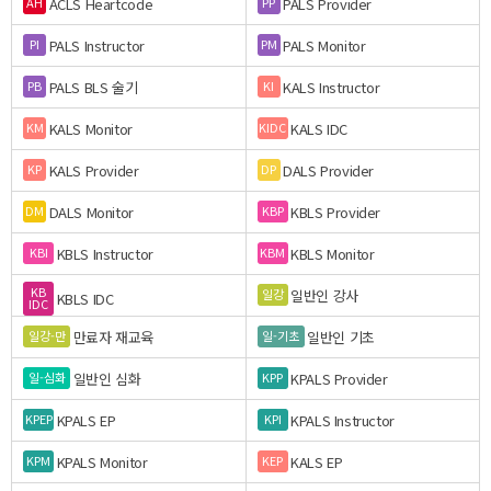
ACLS Heartcode
PALS Provider
AH
PP
PALS Instructor
PALS Monitor
PI
PM
PALS BLS 술기
KALS Instructor
PB
KI
KALS Monitor
KALS IDC
KM
KIDC
KALS Provider
DALS Provider
KP
DP
DALS Monitor
KBLS Provider
DM
KBP
KBLS Instructor
KBLS Monitor
KBI
KBM
KB
일반인 강사
일강
KBLS IDC
IDC
만료자 재교육
일반인 기초
일강-만
일-기초
일반인 심화
KPALS Provider
일-심화
KPP
KPALS EP
KPALS Instructor
KPEP
KPI
KPALS Monitor
KALS EP
KPM
KEP