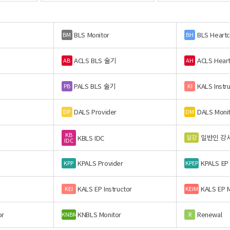
BLS Monitor
BLS Heart
BM
BH
ACLS BLS 술기
ACLS Hear
AB
AH
PALS BLS 술기
KALS Instr
PB
KI
DALS Provider
DALS Moni
DP
DM
KB
일반인 강
일강
KBLS IDC
IDC
KPALS Provider
KPALS EP
KPP
KPEP
KALS EP Instructor
KALS EP M
KEI
KEIM
or
KNBLS Monitor
Renewal
KNBM
R