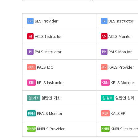
BLS Provider
BLS Instructor
BP
BI
ACLS Instructor
ACLS Monitor
AI
AM
PALS Instructor
PALS Monitor
PI
PM
KALS IDC
KALS Provider
KIDC
KP
KBLS Instructor
KBLS Monitor
KBI
KBM
일반인 기초
일반인 심화
일-기초
일-심화
KPALS Monitor
KALS EP
KPM
KEP
KNBLS Provider
KNBLS Instruct
KNBP
KNBI