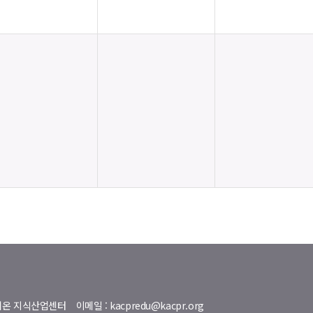
명벨리온 지식산업센터
이메일 : kacpredu@kacpr.org