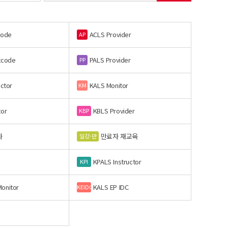
code
ACLS Provider
AP
tcode
PALS Provider
PP
uctor
KALS Monitor
KM
tor
KBLS Provider
KBP
사
만료자 재교육
일강-만
KPALS Instructor
KPI
onitor
KALS EP IDC
KEIDC