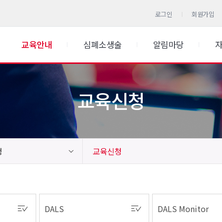
로그인
회원가입
교육안내
심폐소생술
알림마당
교육신청
청
교육신청