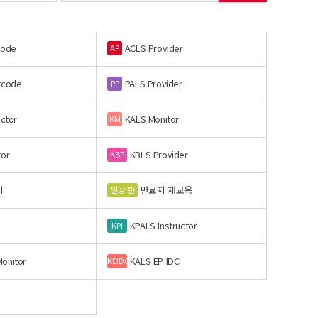
code
ACLS Provider
AP
tcode
PALS Provider
PP
uctor
KALS Monitor
KM
tor
KBLS Provider
KBP
사
만료자 재교육
일강-만
KPALS Instructor
KPI
onitor
KALS EP IDC
KEIDC