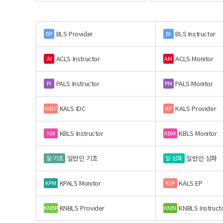
BLS Provider
BLS Instructor
BP
BI
ACLS Instructor
ACLS Monitor
AI
AM
PALS Instructor
PALS Monitor
PI
PM
KALS IDC
KALS Provider
KIDC
KP
KBLS Instructor
KBLS Monitor
KBI
KBM
일반인 기초
일반인 심화
일-기초
일-심화
KPALS Monitor
KALS EP
KPM
KEP
KNBLS Provider
KNBLS Instruct
KNBP
KNBI