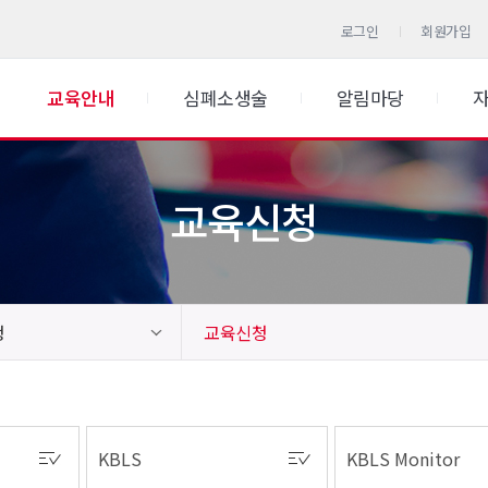
로그인
회원가입
교육안내
심폐소생술
알림마당
교육신청
청
교육신청