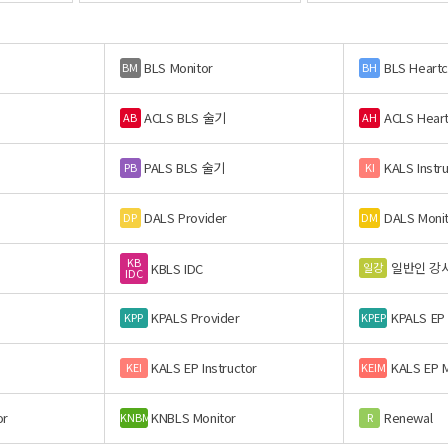
BLS Monitor
BLS Heart
BM
BH
ACLS BLS 술기
ACLS Hear
AB
AH
PALS BLS 술기
KALS Instr
PB
KI
DALS Provider
DALS Moni
DP
DM
KB
일반인 강
일강
KBLS IDC
IDC
KPALS Provider
KPALS EP
KPP
KPEP
KALS EP Instructor
KALS EP M
KEI
KEIM
or
KNBLS Monitor
Renewal
KNBM
R