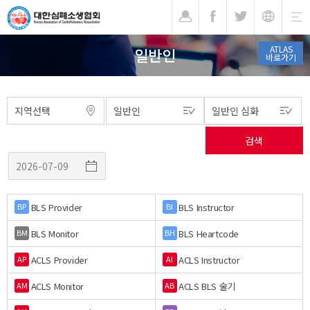
기
ATLAS
일반인
바로가기
BLS Provider
BLS Instructor
BP
BI
BLS Monitor
BLS Heartcode
BM
BH
ACLS Provider
ACLS Instructor
AP
AI
ACLS Monitor
ACLS BLS 술기
AM
AB