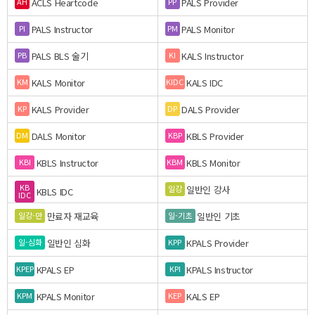
ACLS Heartcode
PALS Provider
AH
PP
PALS Instructor
PALS Monitor
PI
PM
PALS BLS 술기
KALS Instructor
PB
KI
KALS Monitor
KALS IDC
KM
KIDC
KALS Provider
DALS Provider
KP
DP
DALS Monitor
KBLS Provider
DM
KBP
KBLS Instructor
KBLS Monitor
KBI
KBM
KB
일반인 강사
일강
KBLS IDC
IDC
만료자 재교육
일반인 기초
일강-만
일-기초
일반인 심화
KPALS Provider
일-심화
KPP
KPALS EP
KPALS Instructor
KPEP
KPI
KPALS Monitor
KALS EP
KPM
KEP