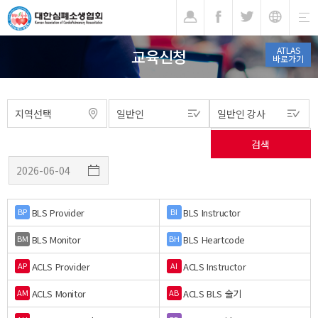
기
ATLAS
교육신청
바로가기
BLS Provider
BLS Instructor
BP
BI
BLS Monitor
BLS Heartcode
BM
BH
ACLS Provider
ACLS Instructor
AP
AI
ACLS Monitor
ACLS BLS 술기
AM
AB