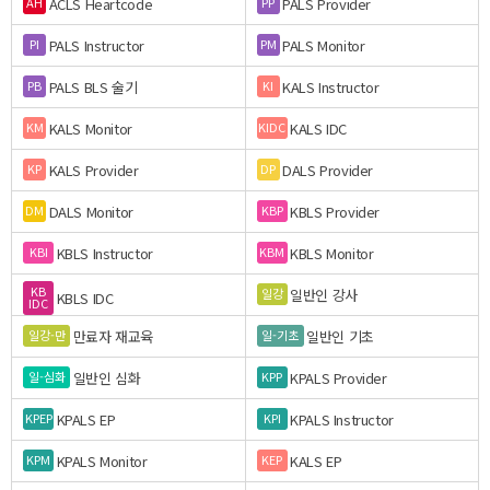
ACLS Heartcode
PALS Provider
AH
PP
PALS Instructor
PALS Monitor
PI
PM
PALS BLS 술기
KALS Instructor
PB
KI
KALS Monitor
KALS IDC
KM
KIDC
KALS Provider
DALS Provider
KP
DP
DALS Monitor
KBLS Provider
DM
KBP
KBLS Instructor
KBLS Monitor
KBI
KBM
KB
일반인 강사
일강
KBLS IDC
IDC
만료자 재교육
일반인 기초
일강-만
일-기초
일반인 심화
KPALS Provider
일-심화
KPP
KPALS EP
KPALS Instructor
KPEP
KPI
KPALS Monitor
KALS EP
KPM
KEP