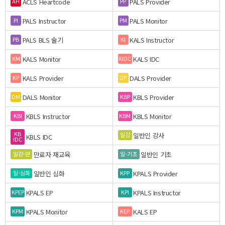
ACLS Heartcode
PALS Provider
AH
PP
PALS Instructor
PALS Monitor
PI
PM
PALS BLS 술기
KALS Instructor
PB
KI
KALS Monitor
KALS IDC
KM
KIDC
KALS Provider
DALS Provider
KP
DP
DALS Monitor
KBLS Provider
DM
KBP
KBLS Instructor
KBLS Monitor
KBI
KBM
KB
일반인 강사
일강
KBLS IDC
IDC
만료자 재교육
일반인 기초
일강-만
일-기초
일반인 심화
KPALS Provider
일-심화
KPP
KPALS EP
KPALS Instructor
KPEP
KPI
KPALS Monitor
KALS EP
KPM
KEP