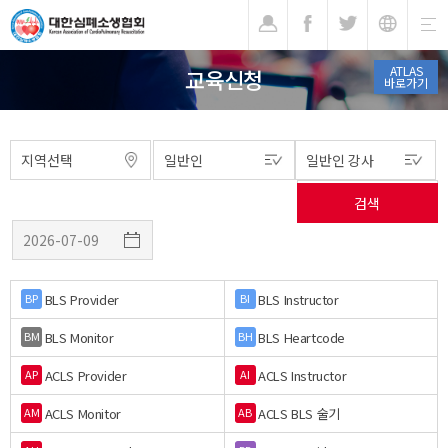
기
ATLAS
교육신청
바로가기
BLS Provider
BLS Instructor
BP
BI
BLS Monitor
BLS Heartcode
BM
BH
ACLS Provider
ACLS Instructor
AP
AI
ACLS Monitor
ACLS BLS 술기
AM
AB