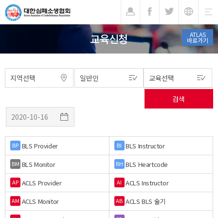
기
ATLAS
교육신청
바로가기
BLS Provider
BLS Instructor
BP
BI
BLS Monitor
BLS Heartcode
BM
BH
ACLS Provider
ACLS Instructor
AP
AI
ACLS Monitor
ACLS BLS 술기
AM
AB