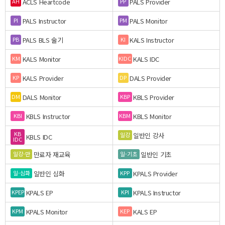
ACLS Heartcode
PALS Provider
AH
PP
PALS Instructor
PALS Monitor
PI
PM
PALS BLS 술기
KALS Instructor
PB
KI
KALS Monitor
KALS IDC
KM
KIDC
KALS Provider
DALS Provider
KP
DP
DALS Monitor
KBLS Provider
DM
KBP
KBLS Instructor
KBLS Monitor
KBI
KBM
KB
일반인 강사
일강
KBLS IDC
IDC
만료자 재교육
일반인 기초
일강-만
일-기초
일반인 심화
KPALS Provider
일-심화
KPP
KPALS EP
KPALS Instructor
KPEP
KPI
KPALS Monitor
KALS EP
KPM
KEP