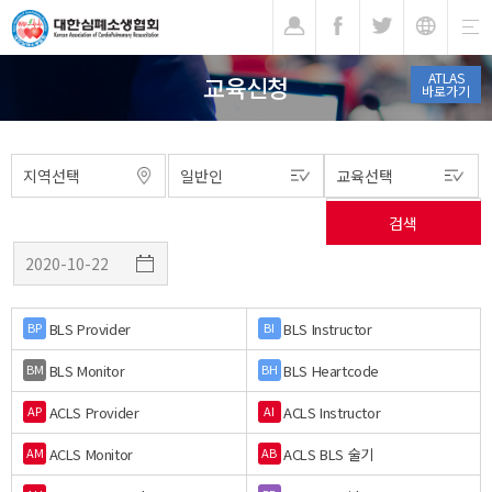
기
ATLAS
교육신청
바로가기
BLS Provider
BLS Instructor
BP
BI
BLS Monitor
BLS Heartcode
BM
BH
ACLS Provider
ACLS Instructor
AP
AI
ACLS Monitor
ACLS BLS 술기
AM
AB