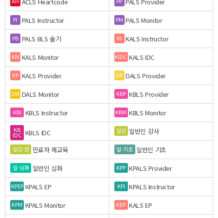
ACLS Heartcode
PALS Provider
AH
PP
PALS Instructor
PALS Monitor
PI
PM
PALS BLS 술기
KALS Instructor
PB
KI
KALS Monitor
KALS IDC
KM
KIDC
KALS Provider
DALS Provider
KP
DP
DALS Monitor
KBLS Provider
DM
KBP
KBLS Instructor
KBLS Monitor
KBI
KBM
KB
일반인 강사
일강
KBLS IDC
IDC
만료자 재교육
일반인 기초
일강-만
일-기초
일반인 심화
KPALS Provider
일-심화
KPP
KPALS EP
KPALS Instructor
KPEP
KPI
KPALS Monitor
KALS EP
KPM
KEP