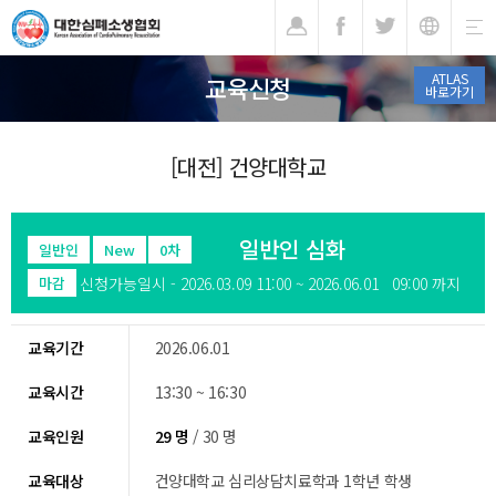
기
ATLAS
교육신청
바로가기
[대전] 건양대학교
일반인 심화
일반인
New
0차
신청가능일시 - 2026.03.09 11:00 ~ 2026.06.01 09:00 까지
마감
교육기간
2026.06.01
교육시간
13:30 ~ 16:30
교육인원
29 명
/ 30 명
교육대상
건양대학교 심리상담치료학과 1학년 학생