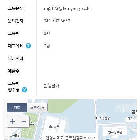
교육문의
mj5173@konyang.ac.kr
문의전화
041-730-5660
교육비
0원
재교육비
0원
입금계좌
예금주
교육비
발행불가
영수증
지도
스카이뷰
건양대학교 글로컬켐퍼스 CPR