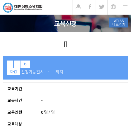
기
ATLAS
교육신청
바로가기
[]
차
신청가능일시 - ~ 까지
마감
교육기간
교육시간
~
교육인원
0 명
/ 명
교육대상