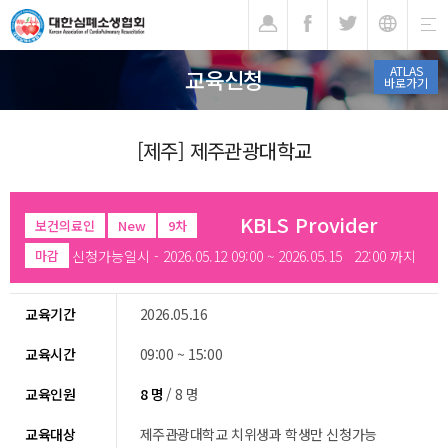
기
ATLAS
교육신청
바로가기
[제주] 제주관광대학교
KBLS Provider
보건의료인
New
9차
신청가능일시 - 2026.05.12 09:00 ~ 2026.05.15 22:00 까지
마감
교육기간
2026.05.16
교육시간
09:00 ~ 15:00
교육인원
8 명
/ 8 명
교육대상
제주관광대학교 치위생과 학생만 신청가능