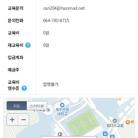
교육문의
ran204@hanmail.net
문의전화
064-740-8715
교육비
0원
재교육비
0원
입금계좌
예금주
교육비
발행불가
영수증
지도
스카이뷰