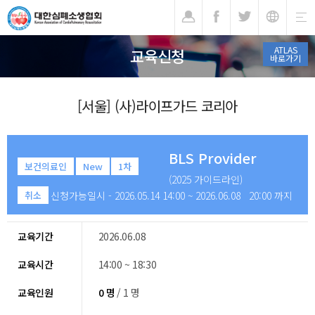
기
ATLAS
교육신청
바로가기
[서울] (사)라이프가드 코리아
BLS Provider
보건의료인
New
1차
(2025 가이드라인)
신청가능일시 - 2026.05.14 14:00 ~ 2026.06.08 20:00 까지
취소
교육기간
2026.06.08
교육시간
14:00 ~ 18:30
교육인원
0 명
/ 1 명