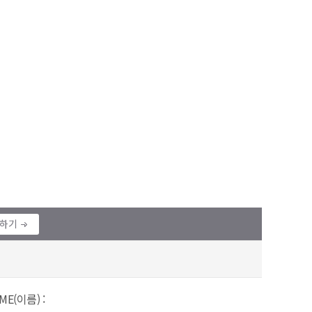
정하기
ME(이름) :