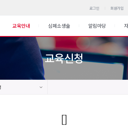
로그인
회원가입
교육안내
심폐소생술
알림마당
교육신청
청
[]