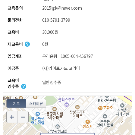
교육문의
2015lgk@naver.com
문의전화
010-5791-3799
교육비
30,000원
재교육비
0원
입금계좌
우리은행 1005-004-456797
예금주
(사)라이프가드 코리아
교육비
일반영수증
영수증
지도
스카이뷰