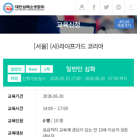
기
ATLAS
교육신청
바로가기
[서울] (사)라이프가드 코리아
일반인 심화
일반인
New
1차
신청가능일시 - 2026.05.15 17:00 ~ 2026.06.30 07:00 까지
마감
교육기간
2026.06.30
교육시간
14:00 ~ 17:00
교육인원
0 명
/ 10 명
응급처치 교육에 관심이 있는 만 10세 이상의 모든
교육대상
대상자