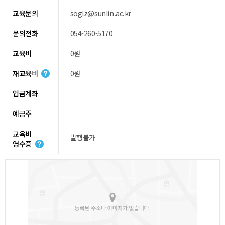
교육문의
soglz@sunlin.ac.kr
문의전화
054-260-5170
교육비
0원
재교육비
0원
입금계좌
예금주
교육비
발행불가
영수증