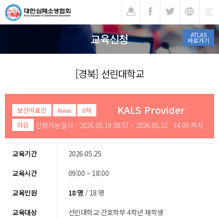
기
ATLAS
교육신청
바로가기
[경북] 선린대학교
KALS Provider
보건의료인
New
0차
신청가능일시 - 2026.05.19 08:57 ~ 2026.05.22 14:00 까지
마감
교육기간
2026.05.25
교육시간
09:00 ~ 18:00
교육인원
18 명
/ 18 명
교육대상
선린대학교 간호학부 4학년 재학생