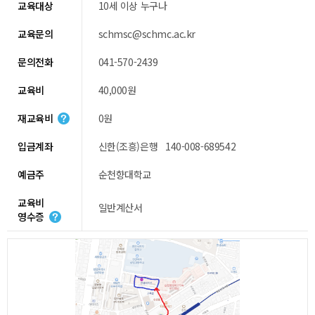
교육대상
10세 이상 누구나
교육문의
schmsc@schmc.ac.kr
문의전화
041-570-2439
교육비
40,000원
재교육비
0원
입금계좌
신한(조흥)은행 140-008-689542
예금주
순천향대학교
교육비
일반계산서
영수증