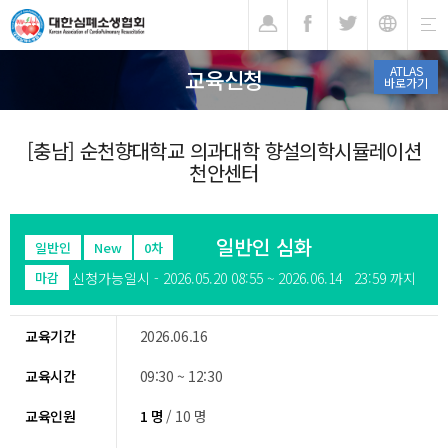
기
ATLAS
교육신청
바로가기
[충남] 순천향대학교 의과대학 향설의학시뮬레이션
천안센터
일반인 심화
일반인
New
0차
신청가능일시 - 2026.05.20 08:55 ~ 2026.06.14 23:59 까지
마감
교육기간
2026.06.16
교육시간
09:30 ~ 12:30
교육인원
1 명
/ 10 명