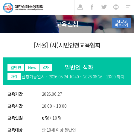
기
ATLAS
교육신청
바로가기
[서울] (사)시민안전교육협회
일반인 심화
일반인
New
0차
신청가능일시 - 2026.05.24 10:40 ~ 2026.06.26 13:00 까지
마감
교육기간
2026.06.27
교육시간
10:00 ~ 13:00
교육인원
0 명
/ 10 명
교육대상
만 10세 이상 일반인