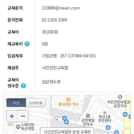
교육문의
133889@naver.com
문의전화
02-2169-2349
교육비
30,000원
재교육비
0원
입금계좌
기업은행 257-137684-04-031
예금주
시민안전교육협
교육비
일반영수증
영수증
지도
스카이뷰
시민안전교육협회 본점 교육장