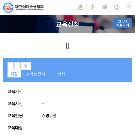
기
ATLAS
교육신청
바로가기
[]
차
신청가능일시 - ~ 까지
마감
교육기간
교육시간
~
교육인원
0 명
/ 명
교육대상