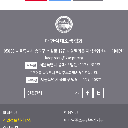
대한심폐소생협회
05836 서울특별시 송파구 법원로 127, 대명벨리온 지식산업센터
이메일 :
kacpredu@kacpr.org
서울특별시 송파구 법원로 127, 811호
사무실
* 우편물 발송은 사무실 주소로 발송 부탁드립니다.
서울특별시 송파구 법원로 127, 908호
교육장
협회정관
이용약관
개인정보처리방침
이메일주소무단수집거부
오시는 길