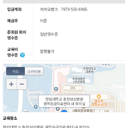
입금계좌
카카오뱅크 7979-555-6965
예금주
이준
준회원 회비
일반영수증
영수증
교육비
발행불가
영수증
지도
스카이뷰
한림대학교 춘천성심병원
권역응급의료센터 내 회의실
교육장소
한림대학교 춘천성심병원 권역응급의료센터 내 회의실