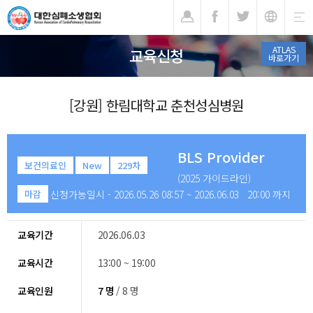
기
ATLAS
교육신청
바로가기
[강원] 한림대학교 춘천성심병원
BLS Provider
보건의료인
New
229차
(2025 가이드라인)
신청가능일시 - 2026.05.26 08:57 ~ 2026.06.03 20:00 까지
마감
교육기간
2026.06.03
교육시간
13:00 ~ 19:00
교육인원
7 명
/ 8 명