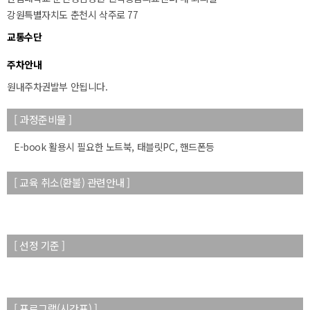
강원특별자치도 춘천시 삭주로 77
교통수단
주차안내
원내주차권발부 안됩니다.
50m
[ 과정준비물 ]
E-book 활용시 필요한 노트북, 태블릿PC, 핸드폰등
[ 교육 취소(환불) 관련안내 ]
[ 선정 기준 ]
[ 프로그램(시간표) ]