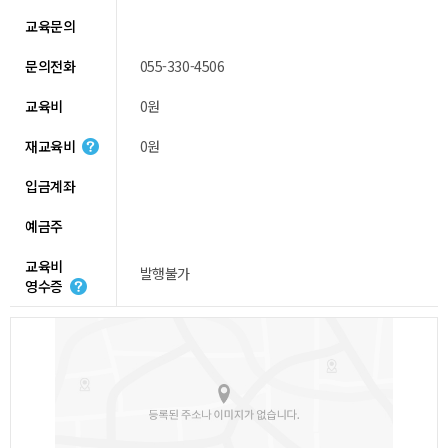
교육문의
문의전화
055-330-4506
교육비
0원
재교육비
0원
입금계좌
예금주
교육비
발행불가
영수증