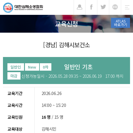
기
ATLAS
교육신청
바로가기
[경남] 김해시보건소
일반인 기초
일반인
New
0차
신청가능일시 - 2026.05.28 09:35 ~ 2026.06.19 17:00 까지
마감
교육기간
2026.06.26
교육시간
14:00 ~ 15:20
교육인원
16 명
/ 15 명
교육대상
김해시민