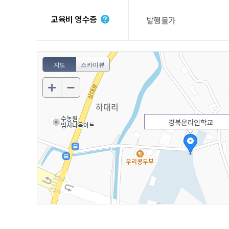
교육비 영수증
발행불가
지도
스카이뷰
경북온라인학교