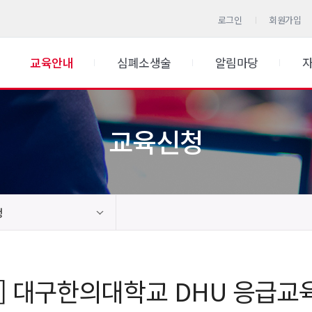
로그인
회원가입
교육안내
심폐소생술
알림마당
교육신청
청
구] 대구한의대학교 DHU 응급교