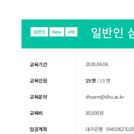
일반인 
일반인
New
0차
2026.06.04
교육기간
교육인원
15 명
/ 15 명
교육문의
dhuem@dhu.ac.kr
교육비
30,000원
입금계좌
대구은행 50410627023