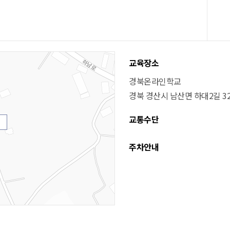
교육장소
경북온라인학교
경북 경산시 남산면 하대2길 32
교통수단
주차안내