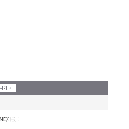
정하기
ME(이름) :