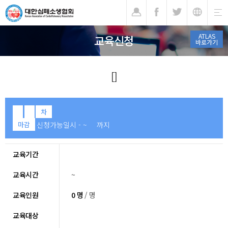
기
ATLAS
교육신청
바로가기
[]
차
신청가능일시 - ~ 까지
마감
교육기간
교육시간
~
교육인원
0 명
/ 명
교육대상