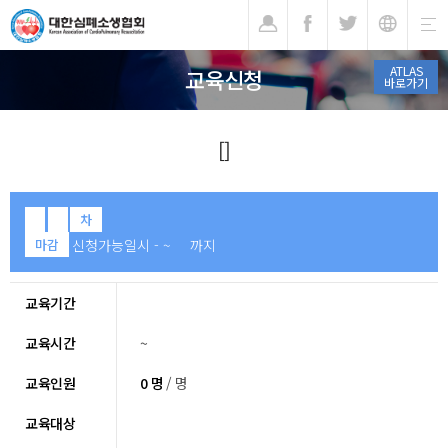
기
ATLAS
교육신청
바로가기
[]
차
신청가능일시 - ~ 까지
마감
교육기간
교육시간
~
교육인원
0 명
/ 명
교육대상