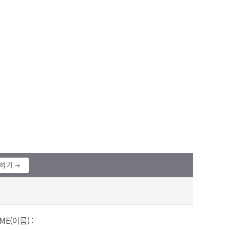
정하기
ME(이름) :