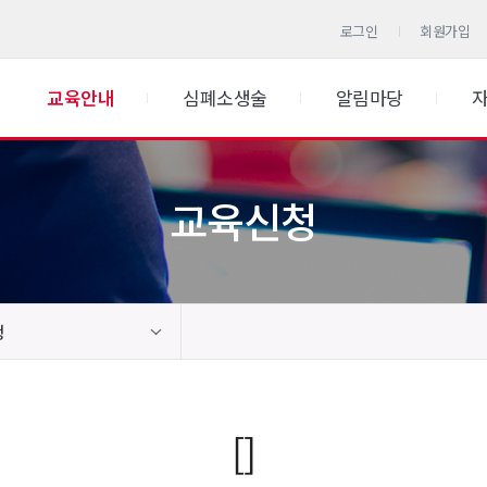
로그인
회원가입
교육안내
심폐소생술
알림마당
교육신청
청
[]