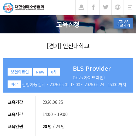
기
ATLAS
교육신청
바로가기
[경기] 안산대학교
BLS Provider
보건의료인
New
0차
(2025 가이드라인)
신청가능일시 - 2026.06.01 13:00 ~ 2026.06.24 15:00 까지
마감
교육기간
2026.06.25
교육시간
14:00 ~ 19:00
교육인원
20 명
/ 24 명