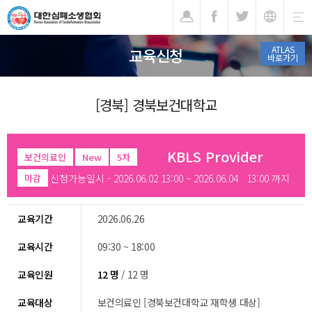
기
ATLAS
교육신청
바로가기
[경북] 경북보건대학교
KBLS Provider
보건의료인
New
5차
신청가능일시 - 2026.06.02 13:00 ~ 2026.06.04 13:00 까지
마감
교육기간
2026.06.26
교육시간
09:30 ~ 18:00
교육인원
12 명
/ 12 명
교육대상
보건의료인 [경북보건대학교 재학생 대상]