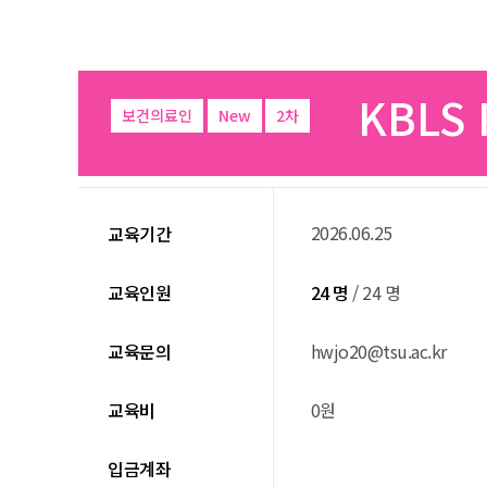
KBLS 
보건의료인
New
2차
2026.06.25
교육기간
교육인원
24 명
/ 24 명
교육문의
hwjo20@tsu.ac.kr
교육비
0원
입금계좌