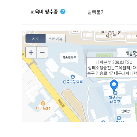
교육비 영수증
발행불가
지도
스카이뷰
대학본부 209호(TSU
심폐소생술전문교육센터) 대
북구 영송로 47 대구과학대