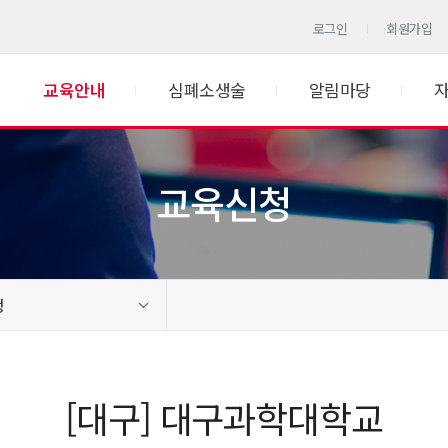
로그인
회원가입
교육안내
심폐소생술
알림마당
교육신청
청
[대구] 대구과학대학교