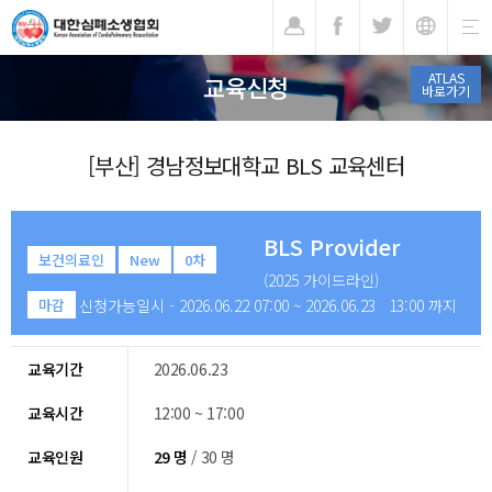
기
ATLAS
교육신청
바로가기
[부산] 경남정보대학교 BLS 교육센터
BLS Provider
보건의료인
New
0차
(2025 가이드라인)
신청가능일시 - 2026.06.22 07:00 ~ 2026.06.23 13:00 까지
마감
교육기간
2026.06.23
교육시간
12:00 ~ 17:00
교육인원
29 명
/ 30 명