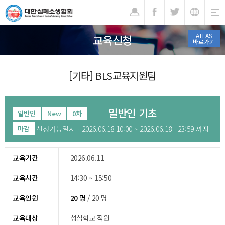
기
ATLAS
교육신청
바로가기
[기타] BLS교육지원팀
일반인 기초
일반인
New
0차
신청가능일시 - 2026.06.18 10:00 ~ 2026.06.18 23:59 까지
마감
교육기간
2026.06.11
교육시간
14:30 ~ 15:50
교육인원
20 명
/ 20 명
교육대상
성심학교 직원