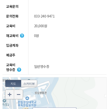
교육문의
문의전화
033-240-9471
교육비
20,000원
재교육비
0원
입금계좌
예금주
교육비
일반영수증
영수증
지도
스카이뷰