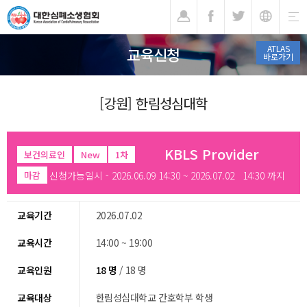
기
ATLAS
교육신청
바로가기
[강원] 한림성심대학
KBLS Provider
보건의료인
New
1차
신청가능일시 - 2026.06.09 14:30 ~ 2026.07.02 14:30 까지
마감
교육기간
2026.07.02
교육시간
14:00 ~ 19:00
교육인원
18 명
/ 18 명
교육대상
한림성심대학교 간호학부 학생