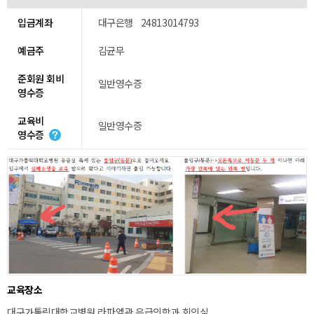
입금계좌
대구은행 24813014793
예금주
김균무
준회원 회비
일반영수증
영수증
교육비
일반영수증
영수증
교육장소
대구가톨릭대학교병원 라파엘관 응급의학과 회의실