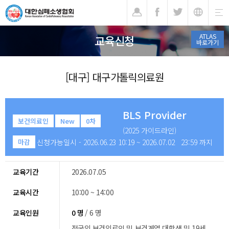
기
ATLAS
교육신청
바로가기
[대구] 대구가톨릭의료원
BLS Provider
보건의료인
New
0차
(2025 가이드라인)
신청가능일시 - 2026.06.23 10:19 ~ 2026.07.02 23:59 까지
마감
교육기간
2026.07.05
교육시간
10:00 ~ 14:00
교육인원
0 명
/ 6 명
전국의 보건의료인 및 보건계열 대학생 및 19세