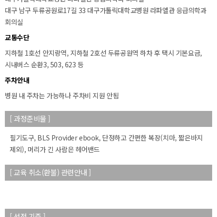
대구 남구 두류공원로17길 33 대구가톨릭대학교병원 라파엘관 응급의학과
회의실
교통수단
지하철 1호선 안지랑역, 지하철 2호선 두류공원역 하차 후 택시 기본요금,
시내버스 순환3, 503, 623 등
주차안내
병원 내 주차는 가능하나 주차비 지원 안됨
[ 과정준비물 ]
필기도구, BLS Provider ebook, 단정하고 간편한 복장(치마, 짧은바지
제외), 머리가 긴 사람은 헤어밴드
[ 교육 취소(환불) 관련안내 ]
[ 선정 기준 ]