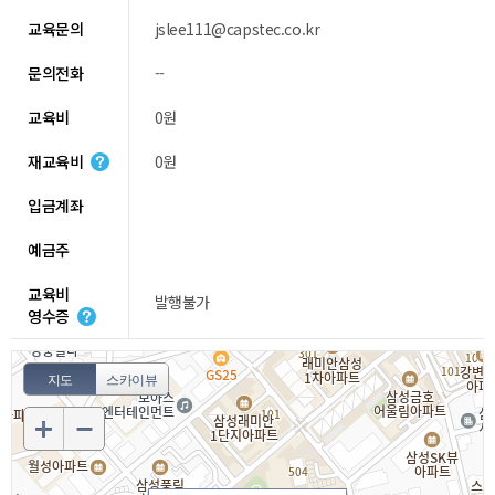
교육문의
jslee111@capstec.co.kr
문의전화
--
교육비
0원
재교육비
0원
입금계좌
예금주
교육비
발행불가
영수증
지도
스카이뷰