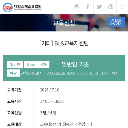
기
ATLAS
교육신청
바로가기
[기타] BLS교육지원팀
일반인 기초
일반인
New
0차
신청가능일시 - 2026.06.26 10:00 ~ 2026.07.10 17:00 까지
마감
교육기간
2026.07.10
교육시간
17:00 ~ 18:20
교육인원
2 명
/ 4 명
교육대상
교육대상자가 정해진 과정입니다.