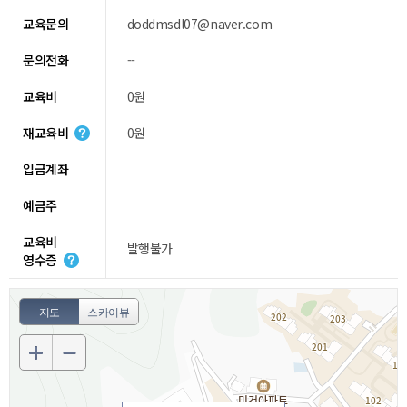
교육문의
doddmsdl07@naver.com
문의전화
--
교육비
0원
재교육비
0원
입금계좌
예금주
교육비
발행불가
영수증
지도
스카이뷰