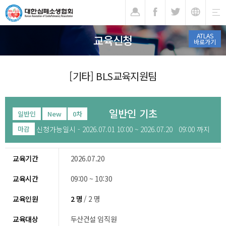
기
ATLAS
교육신청
바로가기
[기타] BLS교육지원팀
일반인 기초
일반인
New
0차
신청가능일시 - 2026.07.01 10:00 ~ 2026.07.20 09:00 까지
마감
교육기간
2026.07.20
교육시간
09:00 ~ 10:30
교육인원
2 명
/ 2 명
교육대상
두산건설 임직원